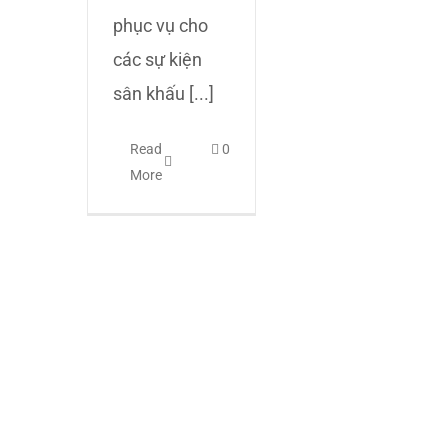
phục vụ cho
các sự kiện
sân khấu [...]
Read
0
More