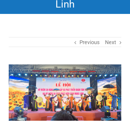
Linh
Previous
Next
View
Larger
Image