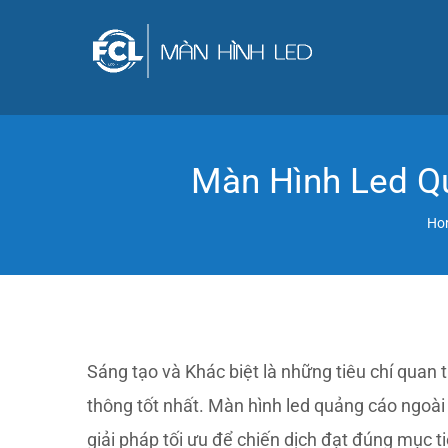
Skip
to
content
Màn Hình Led Qu
Ho
Sáng tạo và Khác biệt là những tiêu chí quan 
thông tốt nhất. Màn hình led quảng cáo ngoài t
giải pháp tối ưu để chiến dịch đạt đúng mục ti