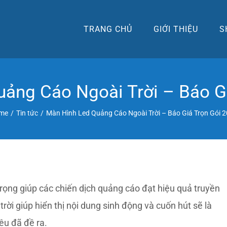
TRANG CHỦ
GIỚI THIỆU
S
ảng Cáo Ngoài Trời – Báo G
me
/
Tin tức
/
Màn Hình Led Quảng Cáo Ngoài Trời – Báo Giá Trọn Gói 
trọng giúp các chiến dịch quảng cáo đạt hiệu quả truyền
rời giúp hiển thị nội dung sinh động và cuốn hút sẽ là
êu đã đề ra.