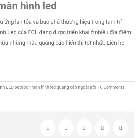
màn hình led
ệu ứng lan tỏa và bao phủ thương hiệu trong tâm trí
nh Led của FCL đang được triển khai ở nhiều địa điểm
hữu những mẫu quảng cáo hiển thị tốt nhất. Liên hệ
nh LED outdoor
,
màn hình led quảng cáo ngoài trời
|
0 Comments
Facebook
Twitter
LinkedIn
Google+
Email