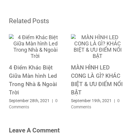
Related Posts
Quy tr
Điểm Khác Biệt
MÀN HÌNH LED
màn hì
ữa Màn hình Led
CONG LÀ GÌ? KHÁC
có gì 
ong Nhà & Ngoài
BIỆT & ƯU ĐIỂM NỔI
August 
ời
BẬT
Commen
tember 28th, 2021
|
0
September 19th, 2021
|
0
mments
Comments
Leave A Comment