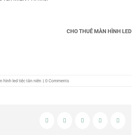
CHO THUÊ MÀN HÌNH LED
 hình led tiệc tân niên
|
0 Comments
Facebook
Twitter
LinkedIn
Google+
Email