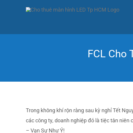
Skip
to
content
FCL Cho 
Trong không khí rộn ràng sau kỳ nghỉ Tết Ngu
các công ty, doanh nghiệp đó là tiệc tân ni
– Vạn Sự Như Ý!