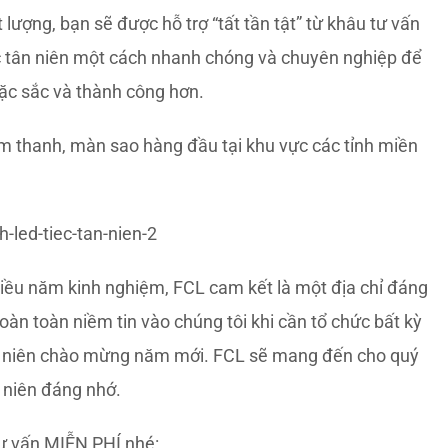
 lượng, bạn sẽ được hỗ trợ “tất tần tật” từ khâu tư vấn
iệc tân niên một cách nhanh chóng và chuyên nghiệp để
đặc sắc và thành công hơn.
âm thanh, màn sao hàng đầu tại khu vực các tỉnh miền
iều năm kinh nghiệm, FCL cam kết là một địa chỉ đáng
oàn toàn niềm tin vào chúng tôi khi cần tổ chức bất kỳ
ân niên chào mừng năm mới. FCL sẽ mang đến cho quý
 niên đáng nhớ.
ư vấn MIỄN PHÍ nhé: