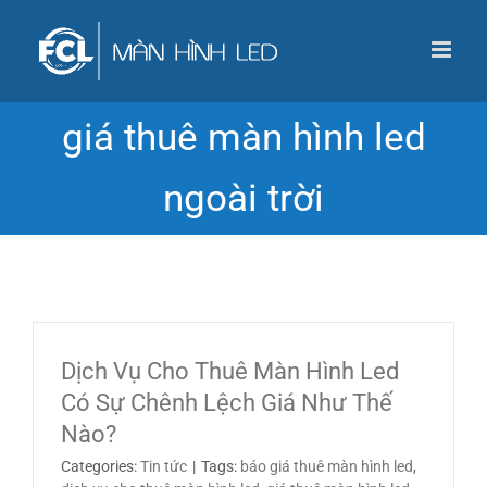
Skip
to
content
giá thuê màn hình led
ngoài trời
Dịch Vụ Cho Thuê Màn Hình Led
Có Sự Chênh Lệch Giá Như Thế
Nào?
Categories:
Tin tức
|
Tags:
báo giá thuê màn hình led
,