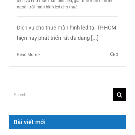
dịch vụ cho thuê màn hình led
,
giá thuê màn hình led
ngoài trời
,
màn hình led cho thuê
Dịch vụ cho thuê màn hình led tại TP.HCM
hiện nay phát triển rất đa dạng [...]
Read More
0
Search
for:
Bài viết mới