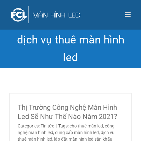
Skip
to
content
dịch vụ thuê màn hình
led
Thị Trường Công Nghệ Màn Hình
Led Sẽ Như Thế Nào Năm 2021?
Categories:
Tin tức
|
Tags:
cho thuê màn led
,
công
nghệ màn hình led
,
cung cấp màn hình led
,
dịch vụ
thuê màn hình led
,
lắp đặt màn hình led sân khấu