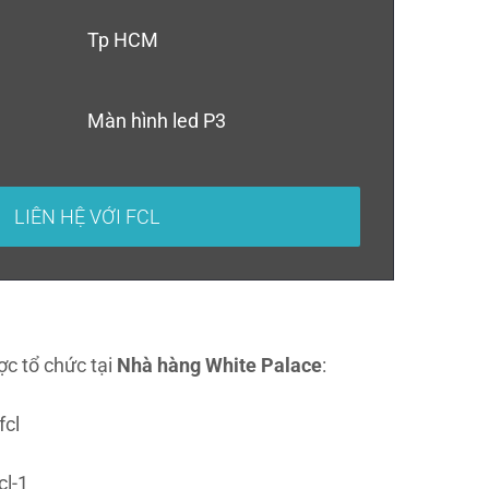
Tp HCM
Màn hình led P3
LIÊN HỆ VỚI FCL
c tổ chức tại
Nhà hàng White Palace
: