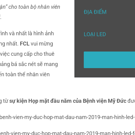
tận” cho toàn bộ nhân viên
ĐỊA ĐIỂM
.
rình và nhất là hình ảnh
LOẠI LED
ỡng nhất.
FCL
vui mừng
 việc cung cấp cho thuê
uảng bá sắc nét sẽ mang
đến toàn thể nhân viên
g từ
sự kiện Họp mặt đầu năm của Bệnh viện Mỹ Đức
đượ