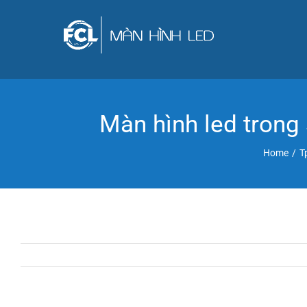
Skip
to
content
Màn hình led trong
Home
/
T