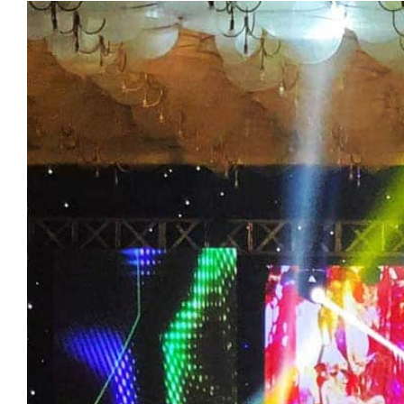
View
Larger
Image