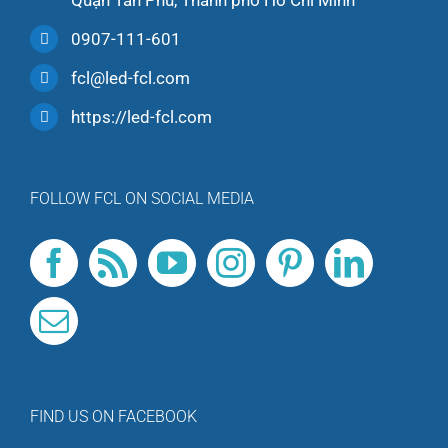
Quận Tân Phú, Thành phố Hồ Chí Minh
0907-111-601
fcl@led-fcl.com
https://led-fcl.com
FOLLOW FCL ON SOCIAL MEDIA
FIND US ON FACEBOOK